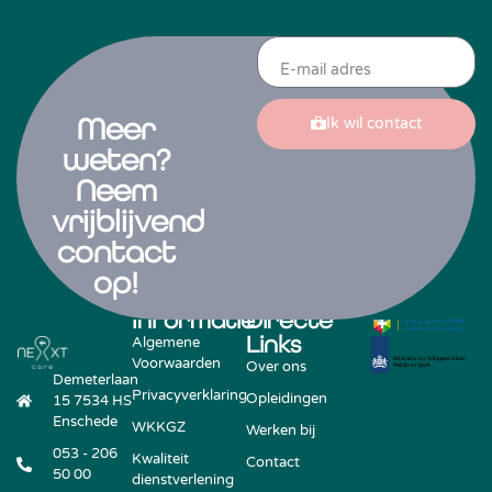
Meer
Ik wil contact
weten?
Neem
vrijblijvend
contact
op!
Informatie
Directe
Links
Algemene
Voorwaarden
Over ons
Demeterlaan
Privacyverklaring
Opleidingen
15 7534 HS
Enschede​
WKKGZ
Werken bij
053 - 206
Kwaliteit
Contact
50 00​
dienstverlening